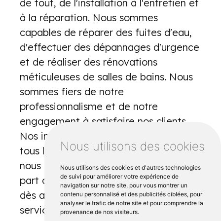
de tout, de l'installation à l'entretien et
à la réparation. Nous sommes
capables de réparer des fuites d'eau,
d'effectuer des dépannages d'urgence
et de réaliser des rénovations
méticuleuses de salles de bains. Nous
sommes fiers de notre
professionnalisme et de notre
engagement à satisfaire nos clients.
Nos interventions rapides pour gérer
Nous utilisons des cookies
tous les types de problèmes liés à l'eau
nous ont valu des avis positifs de la
Nous utilisons des cookies et d'autres technologies
de suivi pour améliorer votre expérience de
part de nos clients. Demandez un devis
navigation sur notre site, pour vous montrer un
dès aujourd'hui pour bénéficier de nos
contenu personnalisé et des publicités ciblées, pour
analyser le trafic de notre site et pour comprendre la
services dans la ville de Saint Betton.
provenance de nos visiteurs.